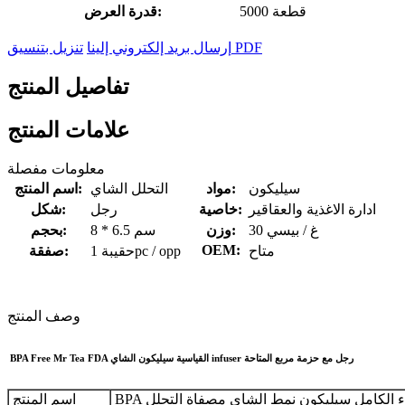
5000 قطعة
قدرة العرض:
تنزيل بتنسيق PDF
إرسال بريد إلكتروني إلينا
تفاصيل المنتج
علامات المنتج
معلومات مفصلة
سيليكون
مواد:
التحلل الشاي
اسم المنتج:
ادارة الاغذية والعقاقير
خاصية:
رجل
شكل:
30 غ / بيسي
وزن:
8 * 6.5 سم
بحجم:
OEM:
متاح
حقيبة 1pc / opp
صفقة:
وصف المنتج
BPA Free Mr Tea FDA القياسية سيليكون الشاي infuser رجل مع حزمة مربع المتاحة
غذاء الكامل سيليكون نمط الشاي مصفاة التحلل
اسم المنتج