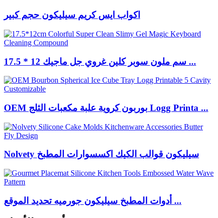
اكواب ايس كريم سيليكون حجم كبير
17.5 * 12 سم ملون سوبر كلين غروي جل ماجيك ...
OEM بوربون كروية علبة مكعبات الثلج Logg Printa ...
Nolvety سيليكون قوالب الكيك اكسسوارات المطبخ
أدوات المطبخ سيليكون جورميه تحديد الموقع ...