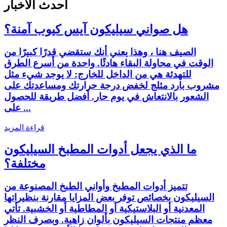
أحدث الأخبار
هل صواني سيليكون آيس كيوب آمنة؟
الصيف هنا ، وهذا يعني أنك ستقضي قدرًا كبيرًا من
الوقت في محاولة البقاء هادئًا. واحدة من أسرع الطرق
للتهدئة هي من الداخل للخارج: لا يوجد شيء مثل
مشروب بارد مثلج لخفض درجة حرارتك ومساعدتك على
الشعور بالانتعاش في يوم حار. أفضل طريقة للحصول
على ...
قراءة المزيد
ما الذي يجعل أدوات المطبخ السيليكون
مختلفة؟
تتميز أدوات المطبخ وأواني الطبخ المصنوعة من
السيليكون بخصائص توفر بعض المزايا مقارنة بنظيراتها
المعدنية أو البلاستيكية أو المطاطية أو الخشبية. تأتي
معظم منتجات السيليكون بألوان زاهية. وبصرف النظر