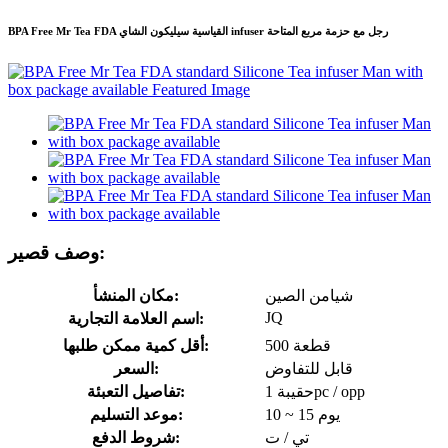
BPA Free Mr Tea FDA القياسية سيليكون الشاي infuser رجل مع حزمة مربع المتاحة
وصف قصير:
شيامن الصين
مكان المنشأ:
JQ
اسم العلامة التجارية:
500 قطعة
أقل كمية ممكن طلبها:
قابل للتفاوض
السعر:
حقيبة 1pc / opp
تفاصيل التعبئة:
10 ~ 15 يوم
موعد التسليم:
تي / ت
شروط الدفع: