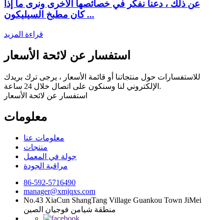
عن ذلك ، دعنا نفكر في خصائصها الأخرى ونرى ما إذا
كان مطبخ السيليكون ...
قراءة المزيد
استفسار عن لائحة الأسعار
للاستفسارات حول منتجاتنا أو قائمة الأسعار ، يرجى ترك بريدك
الإلكتروني لنا وسنكون على اتصال خلال 24 ساعة.
استفسار عن لائحة الأسعار
معلومات
معلومات عنا
منتجات
جولة في المعمل
مراقبة الجودة
86-592-5716490
manager@xmjqxs.com
No.43 XiaCun ShangTang Village Guankou Town JiMei
منطقة شيامن فوجيان الصين