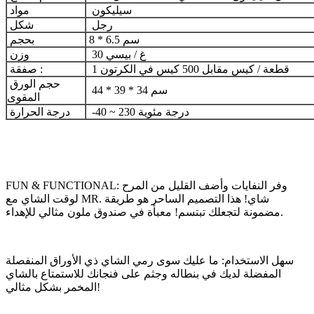
سيليكون
مواد
رجل
شكل
8 * 6.5 سم
بحجم
30 غ / بيسي
وزن
1 قطعة / كيس مقابل 500 كيس في الكرتون
صفقة :
حجم الورق
44 * 39 * 34 سم
المقوى
-40 ~ 230 درجة مئوية
درجة الحرارة
FUN & FUNCTIONAL: وفر النفايات وأضف القليل من المرح
لوقت الشاي مع MR. شاي! هذا التصميم الساحر هو طريقة
مضمونة لتجعلك تبتسم! معبأة في صندوق ملون مثالي للإهداء.
سهل الاستخدام: ما عليك سوى رمي الشاي ذي الأوراق المنفصلة
المفضلة لديك في بنطاله وجثم على فنجانك للاستمتاع بالشاي
المخمر بشكل مثالي!